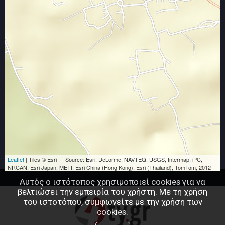
Leaflet
| Tiles © Esri — Source: Esri, DeLorme, NAVTEQ, USGS, Intermap, iPC,
NRCAN, Esri Japan, METI, Esri China (Hong Kong), Esri (Thailand), TomTom, 2012
Αυτός ο ιστότοπος χρησιμοποιεί cookies για να
βελτιώσει την εμπειρία του χρήστη. Με τη χρήση
του ιστοτόπου, συμφωνείτε με την χρήση των
cookies.