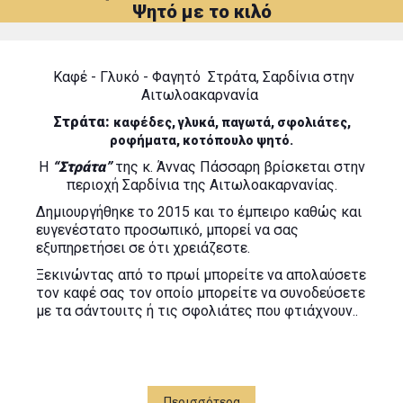
Ψητό με το κιλό
Καφέ - Γλυκό - Φαγητό Στράτα, Σαρδίνια στην
Αιτωλοακαρνανία
Στράτα:
καφέδες, γλυκά, παγωτά, σφολιάτες,
ροφήματα, κοτόπουλο ψητό.
Η
“Στράτα”
της κ. Άννας Πάσσαρη βρίσκεται στην
περιοχή Σαρδίνια της Αιτωλοακαρνανίας.
Δημιουργήθηκε το 2015 και το έμπειρο καθώς και
ευγενέστατο προσωπικό, μπορεί να σας
εξυπηρετήσει σε ότι χρειάζεστε.
Ξεκινώντας από το πρωί μπορείτε να απολαύσετε
τον καφέ σας τον οποίο μπορείτε να συνοδεύσετε
με τα σάντουιτς ή τις σφολιάτες που φτιάχνουν..
Όλα τα προϊόντα τους είναι φτιαγμένα από αγνά
και φρέσκα υλικά.
Τα προϊόντα:
καφέ, γλυκό, παγωτό, σφολιάτες, σάντουιτς,
Περισσότερα