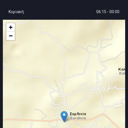
Κυριακή:
06:15 - 00:00
+
−