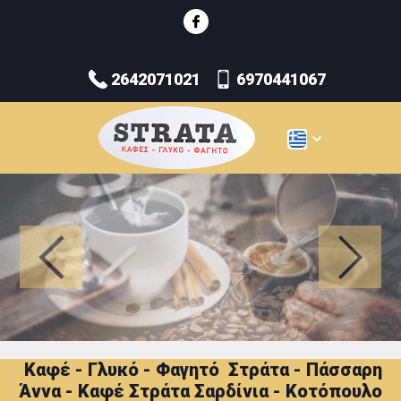
2642071021
6970441067
Καφέ - Γλυκό - Φαγητό Στράτα - Πάσσαρη
Άννα - Καφέ Στράτα Σαρδίνια - Κοτόπουλο